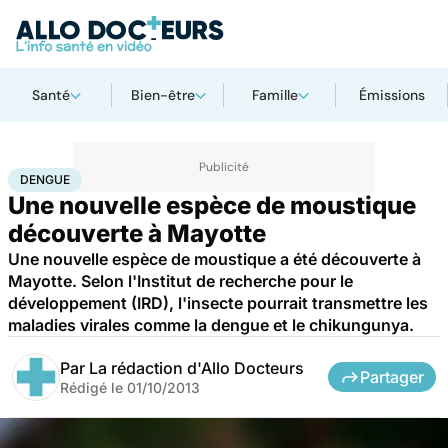
Santé
Bien-être
Famille
Émissions
Accueil
Santé
Maladies
Maladies infectieuses
Dengue
DENGUE
Une nouvelle espèce de moustique
découverte à Mayotte
Une nouvelle espèce de moustique a été découverte à
Mayotte. Selon l'Institut de recherche pour le
développement (IRD), l'insecte pourrait transmettre les
maladies virales comme la dengue et le chikungunya.
Par
La rédaction d'Allo Docteurs
Partager
Rédigé le
01/10/2013