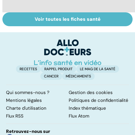
Voir toutes les fiches santé
Virus du Nil
Le paludisme, un
Fa
occidental : ce
fléau planétaire
do
qu’il faut savoir
fa
sur cette
infection
RECETTES
RAPPEL PRODUIT
LE MAG DE LA SANTÉ
CANCER
MÉDICAMENTS
Qui sommes-nous ?
Gestion des cookies
Mentions légales
Politiques de confidentialité
Charte d'utilisation
Index thématique
Flux RSS
Flux Atom
Retrouvez-nous sur