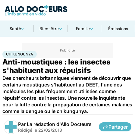
Santé
Bien-être
Famille
Émissions
Accueil
Bien-être
Animaux
Chikungunya
CHIKUNGUNYA
Anti-moustiques : les insectes
s'habituent aux répulsifs
Des chercheurs britanniques viennent de découvrir que
certains moustiques s'habituent au DEET, l'une des
molécules les plus fréquemment utilisées comme
répulsif contre les insectes. Une nouvelle inquiétante
pour la lutte contre la propagation de certaines maladies
comme la dengue ou le chikungunya.
Par
La rédaction d'Allo Docteurs
Partager
Rédigé le
22/02/2013