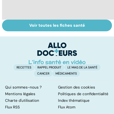
Voir toutes les fiches santé
Tout savoir sur
Covid-19 : tout
Va
les infections
savoir sur la
s
pulmonaires
maladie
t
t
RECETTES
RAPPEL PRODUIT
LE MAG DE LA SANTÉ
CANCER
MÉDICAMENTS
Qui sommes-nous ?
Gestion des cookies
Mentions légales
Politiques de confidentialité
Charte d'utilisation
Index thématique
Flux RSS
Flux Atom