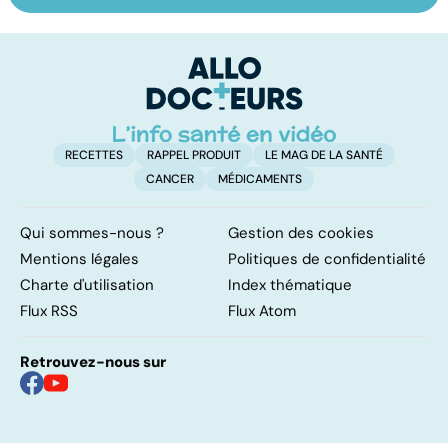
les infections
savoir sur la
s
pulmonaires
maladie
t
t
RECETTES
RAPPEL PRODUIT
LE MAG DE LA SANTÉ
CANCER
MÉDICAMENTS
Qui sommes-nous ?
Gestion des cookies
Mentions légales
Politiques de confidentialité
Charte d'utilisation
Index thématique
Flux RSS
Flux Atom
Retrouvez-nous sur