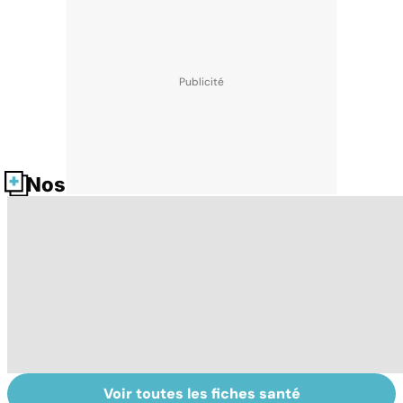
Nos fiches santé
Voir toutes les fiches santé
Tout savoir sur
Covid-19 : tout
Va