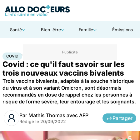
Santé
Bien-être
Famille
Émissions
Accueil
Santé
Maladies
Maladies infectieuses
Covid
COVID
Covid : ce qu'il faut savoir sur les
trois nouveaux vaccins bivalents
Trois vaccins bivalents, adaptés à la souche historique
du virus et à son variant Omicron, sont désormais
recommandés en dose de rappel chez les personnes à
risque de forme sévère, leur entourage et les soignants.
Par
Mathis Thomas avec AFP
Partager
Rédigé le
20/09/2022