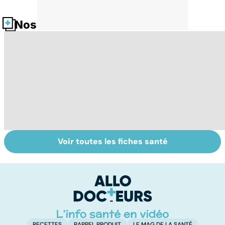
Nos fiches santé
Voir toutes les fiches santé
Tout savoir sur
Covid-19 : tout
Va
les infections
savoir sur la
s
pulmonaires
maladie
t
t
RECETTES
RAPPEL PRODUIT
LE MAG DE LA SANTÉ