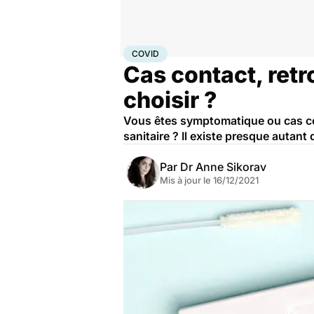
Accueil
Santé
Covid
COVID
Cas contact, ret
choisir ?
Vous êtes symptomatique ou cas co
sanitaire ? Il existe presque autant
Par
Dr Anne Sikorav
Mis à jour le
16/12/2021