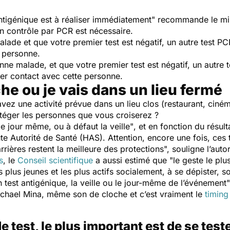
antigénique est à réaliser immédiatement"
recommande le mini
 un contrôle par PCR est nécessaire.
lade et que votre premier test est négatif, un autre test P
e personne.
nne malade, et que votre premier test est négatif, un autre 
nier contact avec cette personne.
he ou je vais dans un lieu fermé
vez une activité prévue dans un lieu clos (restaurant, ciné
rotéger les personnes que vous croiserez ?
le jour même, ou à défaut la veille"
, et en fonction du résu
e Autorité de Santé (HAS). Attention, encore une fois, ces t
rrières restent la meilleure des protections",
souligne l’autor
s
, le
Conseil scientifique
a aussi estimé que
"le geste le plus
es plus jeunes et les plus actifs socialement, à se dépister, 
n test antigénique, la veille ou le jour-même de l’événement
ichael Mina, même son de cloche et c’est vraiment le
timing
e test, le plus important est de se test