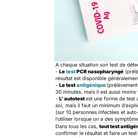
A chaque situation son test de déte
-
Le
test
PCR nasopharyngé
(prélè
résultat est disponible généralemen
-
Le test
antigénique
(prélèvement 
30 minutes, mais il est aussi moins 
-
L’ autotest
est une forme de test 
soi, mais il faut un minimum d’explic
(sur 10 personnes infectées et auto-
l’utiliser lorsque on a des symptô
Dans tous les cas,
tout test antigé
confirmer le résultat et faire un tes