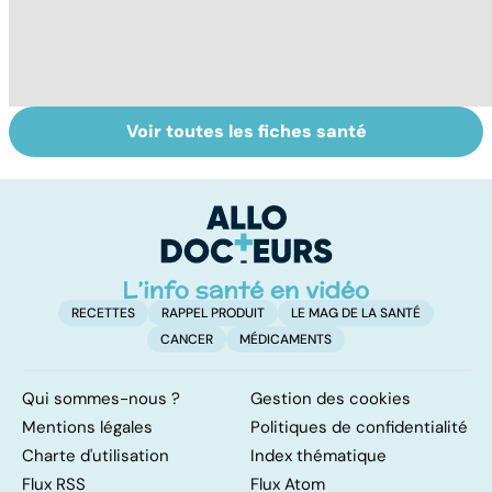
Voir toutes les fiches santé
Tout savoir sur
Covid-19 : tout
I
les infections
savoir sur la
a
pulmonaires
maladie
fa
d'
RECETTES
RAPPEL PRODUIT
LE MAG DE LA SANTÉ
CANCER
MÉDICAMENTS
Qui sommes-nous ?
Gestion des cookies
Mentions légales
Politiques de confidentialité
Charte d'utilisation
Index thématique
Flux RSS
Flux Atom