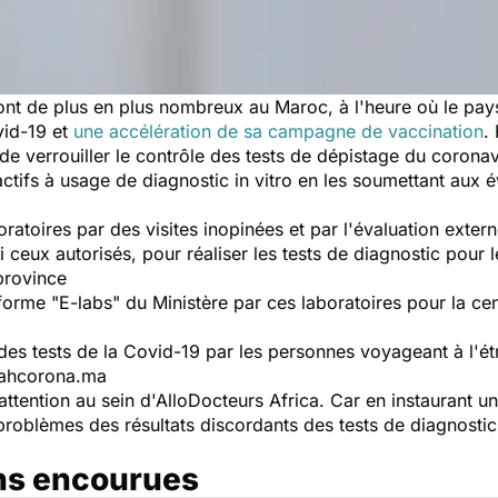
sont de plus en plus nombreux au Maroc, à l'heure où le pa
vid-19 et
une accélération de sa campagne de vaccination
.
 de verrouiller le contrôle des tests de dépistage du coronav
actifs à usage de diagnostic in vitro en les soumettant aux 
oratoires par des visites inopinées et par l'évaluation exter
 ceux autorisés, pour réaliser les tests de diagnostic pour
province
teforme "E-labs" du Ministère par ces laboratoires pour la ce
des tests de la Covid-19 par les personnes voyageant à l'étr
iqahcorona.ma
 attention au sein d'AlloDocteurs Africa. Car en instaurant u
problèmes des
résultats discordants
des tests de diagnosti
ons encourues