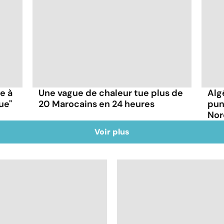
ce à
Une vague de chaleur tue plus de
Alg
ue"
20 Marocains en 24 heures
pun
Nor
Voir plus