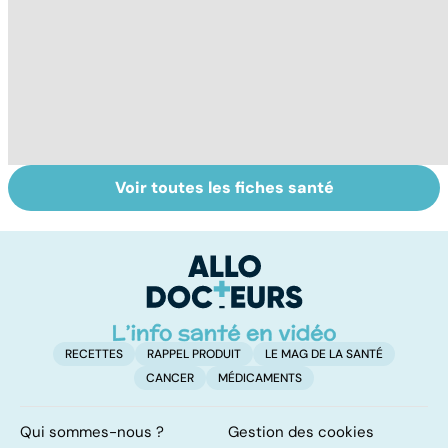
Voir toutes les fiches santé
Tout savoir sur
Inflammation des
Vi
les infections
amygdales : que
oc
pulmonaires
faire en cas
qu
d'angine ?
su
in
RECETTES
RAPPEL PRODUIT
LE MAG DE LA SANTÉ
CANCER
MÉDICAMENTS
Qui sommes-nous ?
Gestion des cookies