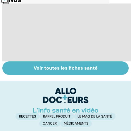
Voir toutes les fiches santé
Tout savoir sur
Inflammation des
Vi
les infections
amygdales : que
oc
pulmonaires
faire en cas
qu
d'angine ?
su
in
RECETTES
RAPPEL PRODUIT
LE MAG DE LA SANTÉ
CANCER
MÉDICAMENTS