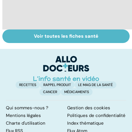
Voir toutes les fiches santé
Tout savoir sur
Inflammation des
Vi
les infections
amygdales : que
oc
pulmonaires
faire en cas
qu
d'angine ?
su
in
RECETTES
RAPPEL PRODUIT
LE MAG DE LA SANTÉ
CANCER
MÉDICAMENTS
Qui sommes-nous ?
Gestion des cookies
Mentions légales
Politiques de confidentialité
Charte d'utilisation
Index thématique
Flux RSS
Flux Atom