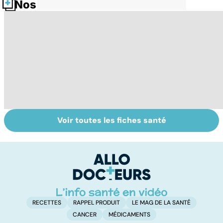
Nos fiches santé
Voir toutes les fiches santé
Le magnésium,
Intestin irritable :
Al
un oligo-élément
le régime
pé
vital
FODMAP, une
solution ?
RECETTES
RAPPEL PRODUIT
LE MAG DE LA SANTÉ
CANCER
MÉDICAMENTS