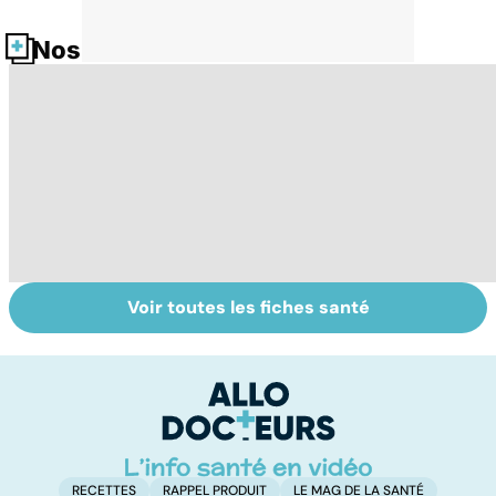
Nos fiches santé
Voir toutes les fiches santé
Quand les pieds
Dérèglement
To
font souffrir
hormonal : et si
le
c'était les
p
surrénales ?
RECETTES
RAPPEL PRODUIT
LE MAG DE LA SANTÉ