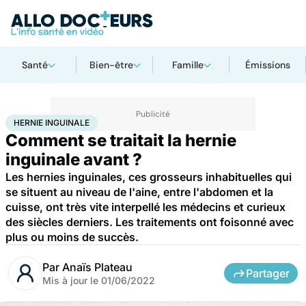
Santé
Bien-être
Famille
Émissions
Accueil
Santé
Hernie inguinale
HERNIE INGUINALE
Comment se traitait la hernie
inguinale avant ?
Les hernies inguinales, ces grosseurs inhabituelles qui
se situent au niveau de l'aine, entre l'abdomen et la
cuisse, ont très vite interpellé les médecins et curieux
des siècles derniers. Les traitements ont foisonné avec
plus ou moins de succès.
Par
Anaïs Plateau
Partager
Mis à jour le
01/06/2022