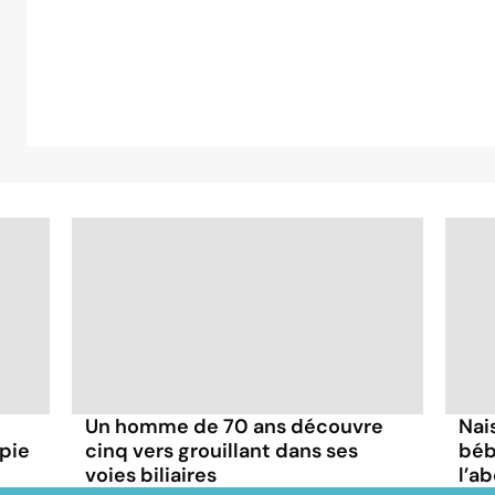
Un homme de 70 ans découvre
Nai
pie
cinq vers grouillant dans ses
béb
voies biliaires
l’a