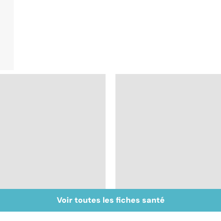
Voir toutes les fiches santé
Mélanome : le plus
Prolapsus : quand les
redouté des cancers
organes descendent