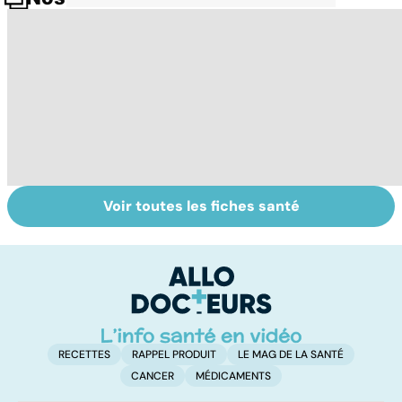
Voir toutes les fiches santé
Conjonctivite,
Presbytie :
P
kératite, uvéite :
pourquoi choisir
c
attention les
de se faire
le
yeux !
opérer ?
RECETTES
RAPPEL PRODUIT
LE MAG DE LA SANTÉ
CANCER
MÉDICAMENTS