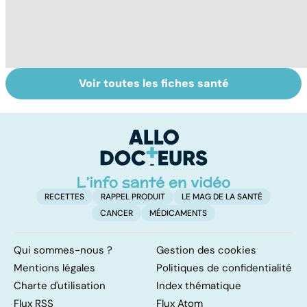
Voir toutes les fiches santé
Troubles de la
Dérèglement
To
vue : et si c'était
hormonal : et si
le
un glaucome ?
c'était les
p
surrénales ?
RECETTES
RAPPEL PRODUIT
LE MAG DE LA SANTÉ
CANCER
MÉDICAMENTS
Qui sommes-nous ?
Gestion des cookies
Mentions légales
Politiques de confidentialité
Charte d'utilisation
Index thématique
Flux RSS
Flux Atom