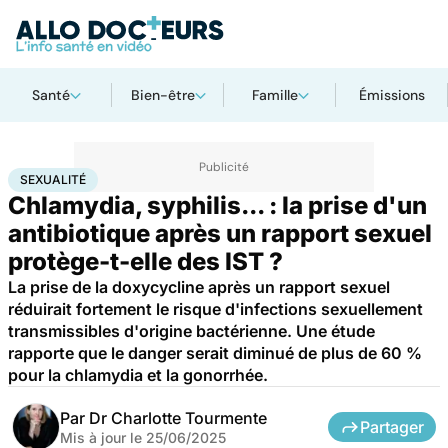
Santé
Bien-être
Famille
Émissions
Accueil
Bien-être
Sexo
Sexualité
SEXUALITÉ
Chlamydia, syphilis... : la prise d'un
antibiotique après un rapport sexuel
protège-t-elle des IST ?
La prise de la doxycycline après un rapport sexuel
réduirait fortement le risque d'infections sexuellement
transmissibles d'origine bactérienne. Une étude
rapporte que le danger serait diminué de plus de 60 %
pour la chlamydia et la gonorrhée.
Par
Dr Charlotte Tourmente
Partager
Mis à jour le
25/06/2025