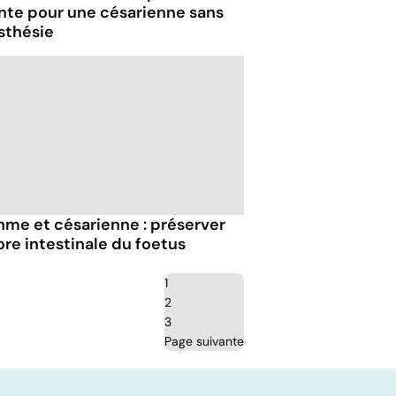
inte pour une césarienne sans
sthésie
hme et césarienne : préserver
lore intestinale du foetus
1
2
3
Page suivante