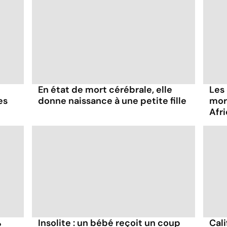
En état de mort cérébrale, elle
Les
es
donne naissance à une petite fille
mor
Afr
%
Insolite : un bébé reçoit un coup
Cal