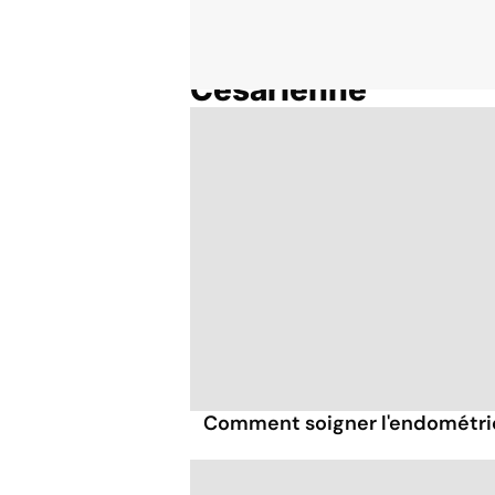
Césarienne
Accueil
Thématiques
Comment soigner l'endométrio