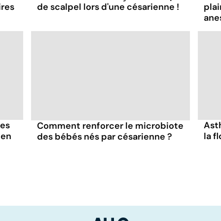
ires
de scalpel lors d'une césarienne !
pla
ane
tes
Ast
Comment renforcer le microbiote
 en
la f
des bébés nés par césarienne ?