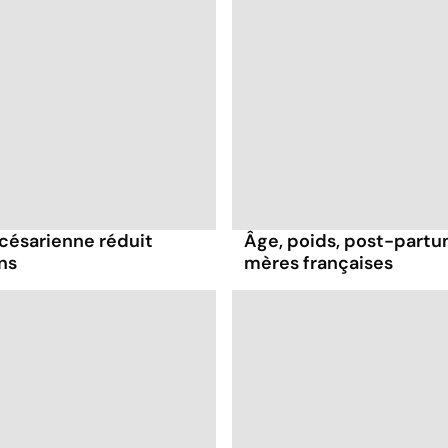
césarienne réduit
Âge, poids, post-partum
ns
mères françaises