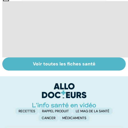
Voir toutes les fiches santé
Post-partum : un
Gynéco : un suivi
Se
bouleversement
pour la vie
in
après la
P
naissance
ét
RECETTES
RAPPEL PRODUIT
LE MAG DE LA SANTÉ
CANCER
MÉDICAMENTS