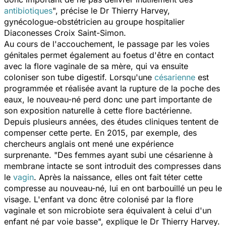
antibiotiques
",
précise le Dr Thierry Harvey,
gynécologue-obstétricien au groupe hospitalier
Diaconesses Croix Saint-Simon.
Au cours de l'accouchement, le passage par les voies
génitales permet également au foetus d'être en contact
avec la flore vaginale de sa mère, qui va ensuite
coloniser son tube digestif. Lorsqu'une
césarienne
est
programmée et réalisée avant la rupture de la poche des
eaux, le nouveau-né perd donc une part importante de
son exposition naturelle à cette flore bactérienne.
Depuis plusieurs années, des études cliniques tentent de
compenser cette perte. En 2015, par exemple, des
chercheurs anglais ont mené une expérience
surprenante. "
Des femmes ayant subi une césarienne à
membrane intacte se sont introduit des compresses dans
le
vagin
. Après la naissance, elles ont fait téter cette
compresse au nouveau-né, lui en ont barbouillé un peu le
visage. L'enfant va donc être colonisé par la flore
vaginale et son microbiote sera équivalent à celui d'un
enfant né par voie basse
", explique le Dr Thierry Harvey.