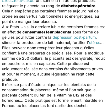
Creutzfeldt-Jakob
ont sonné la fin de ces pratiques,
reléguant le placenta au rang de
déchet opératoire
.
Cela n'empêche pas certaines femmes aujourd'hui de
croire en ses vertus nutritionnelles et énergétiques, au
point de manger leur placenta.
Aux Etats-Unis, la dernière lubie de certaines femmes est
en effet de
consommer leur placenta
sous forme de
gélules pour lutter contre la
dépression post-partum
,
stimuler la production de lait maternel, fortifier l'
utérus
...
Elles peuvent donc récupérer leur placenta qu'elles
confient à une préparatrice spécialisée. Pour la modique
somme de 250 dollars, le placenta est déshydraté, réduit
en poudre et mis en capsules. Cette pratique est
uniquement réalisée dans certains établissements privés
et pour le moment, aucune législation ne régit cette
pratique.
Il n'existe pas d'étude clinique sur les bienfaits de la
consommation du placenta, même si l'on sait que le
placenta contient du fer, de la vitamine B12 et des
hormones... Cette pratique est formellement interdite en
France, où les placentas font partie des déchets