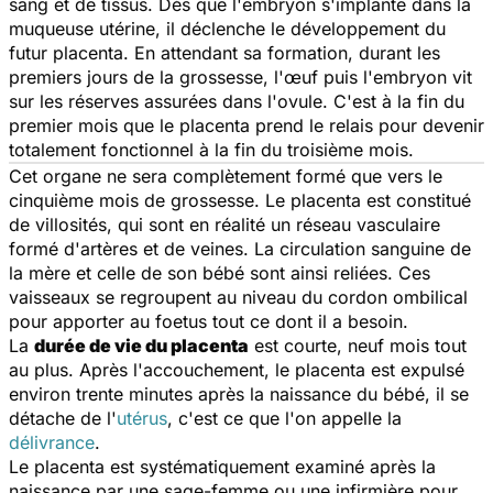
sang et de tissus. Dès que l'embryon s'implante dans la
muqueuse utérine, il déclenche le développement du
futur placenta. En attendant sa formation, durant les
premiers jours de la grossesse, l'œuf puis l'embryon vit
sur les réserves assurées dans l'ovule. C'est à la fin du
premier mois que le placenta prend le relais pour devenir
totalement fonctionnel à la fin du troisième mois.
Cet organe ne sera complètement formé que vers le
cinquième mois de grossesse. Le placenta est constitué
de villosités, qui sont en réalité un réseau vasculaire
formé d'artères et de veines. La circulation sanguine de
la mère et celle de son bébé sont ainsi reliées. Ces
vaisseaux se regroupent au niveau du cordon ombilical
pour apporter au foetus tout ce dont il a besoin.
La
durée de vie du placenta
est courte, neuf mois tout
au plus. Après l'accouchement, le placenta est expulsé
environ trente minutes après la naissance du bébé, il se
détache de l'
utérus
, c'est ce que l'on appelle la
délivrance
.
Le placenta est systématiquement examiné après la
naissance par une sage-femme ou une infirmière pour