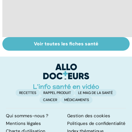
Voir toutes les fiches santé
Post-partum : un
Gynéco : un suivi
Se
bouleversement
pour la vie
in
après la
P
naissance
ét
RECETTES
RAPPEL PRODUIT
LE MAG DE LA SANTÉ
CANCER
MÉDICAMENTS
Qui sommes-nous ?
Gestion des cookies
Mentions légales
Politiques de confidentialité
Charte d'utilisation
Index thématique