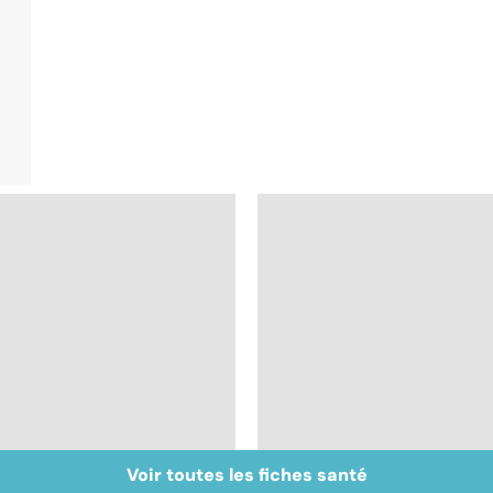
Voir toutes les fiches santé
La tuberculose
VIH : la maladie dont