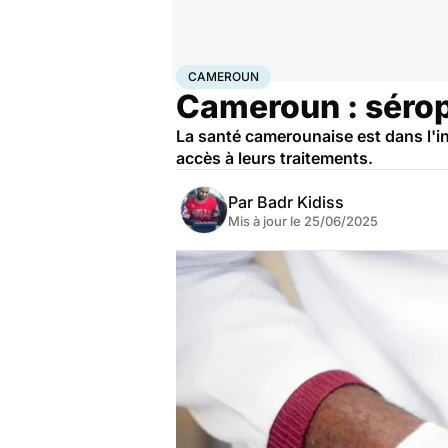
Accueil
Santé
Maladies
Maladies infectieuses
Cam
CAMEROUN
Cameroun : séropo
La santé camerounaise est dans l'in
accès à leurs traitements.
Par
Badr Kidiss
Mis à jour le
25/06/2025