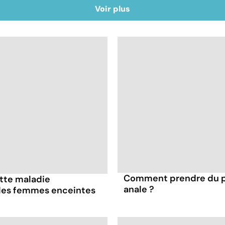
Voir plus
Comment prendre du pla
ette maladie
anale ?
 les femmes enceintes