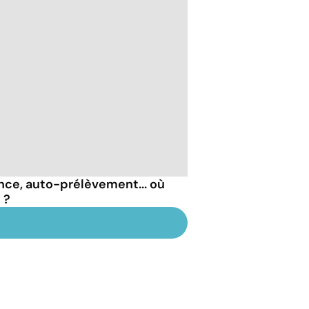
nce, auto-prélèvement... où
 ?