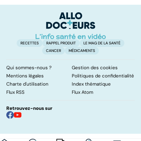
crises de
Huntington : une
c
sommeil
affection
involontaires
neurologique
incurable
RECETTES
RAPPEL PRODUIT
LE MAG DE LA SANTÉ
CANCER
MÉDICAMENTS
Qui sommes-nous ?
Gestion des cookies
Mentions légales
Politiques de confidentialité
Charte d'utilisation
Index thématique
Flux RSS
Flux Atom
Retrouvez-nous sur