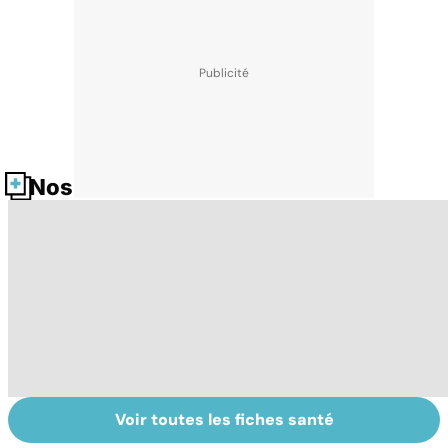
Nos fiches santé
Voir toutes les fiches santé
Narcolepsie : des
Maladie de
To