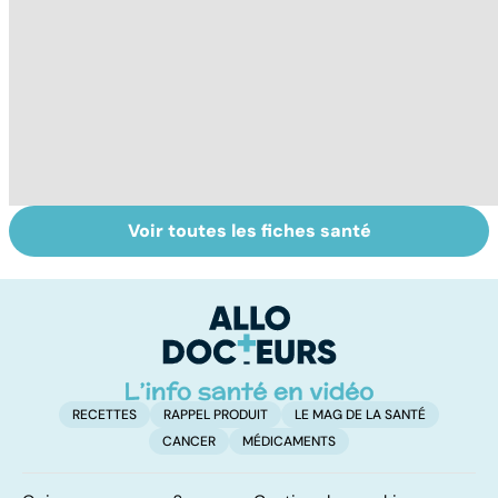
Voir toutes les fiches santé
Comment tenir
Muscler ses
C
ses bonnes
abdos pour
d
résolutions
retrouver un
él
ventre plat
q
fa
RECETTES
RAPPEL PRODUIT
LE MAG DE LA SANTÉ
CANCER
MÉDICAMENTS