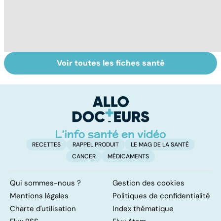
Voir toutes les fiches santé
Comment tenir
Muscler ses
C
ses bonnes
abdos pour
d
résolutions
retrouver un
él
ventre plat
q
fa
RECETTES
RAPPEL PRODUIT
LE MAG DE LA SANTÉ
CANCER
MÉDICAMENTS
Qui sommes-nous ?
Gestion des cookies
Mentions légales
Politiques de confidentialité
Charte d'utilisation
Index thématique