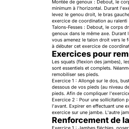
Montée de genoux
: Debout, le cor
minimum à l'horizontal. Durant l'exé
levez le genou droit, le bras gauche 
exercice de coordination au ralenti a
Talons-Fesses
: Debout, le corps dr
genoux dans le même axe. Durant l'e
vous amenez le talon droit vers le fe
à débuter cet exercice de coordinati
Exercices pour rem
Les squats (flexion des jambes), le
sont essentiels et complets. Néanmoi
remobiliser ses pieds.
Exercice 1
: Allongé sur le dos, bus
dessous de vos pieds (au niveau des 
pieds. Afin de compliquer l'exercic
Exercice 2
: Pour une sollicitation p
l'avant. Expirer en effectuant une 
exercice sur une jambe. L'autre ja
Renforcement de la
Exercice 1
: Jambes fléchies, poser 