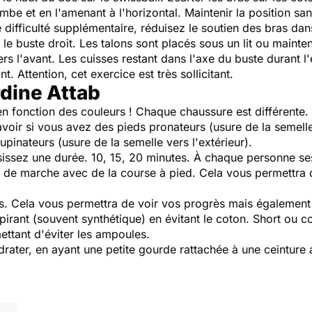
jambe et en l'amenant à l'horizontal. Maintenir la position 
difficulté supplémentaire, réduisez le soutien des bras dans
e buste droit. Les talons sont placés sous un lit ou mainten
vers l'avant. Les cuisses restant dans l'axe du buste durant
nt. Attention, cet exercice est très sollicitant.
rdine Attab
n fonction des couleurs ! Chaque chaussure est différente.
oir si vous avez des pieds pronateurs (usure de la semelle v
upinateurs (usure de la semelle vers l'extérieur).
sissez une durée. 10, 15, 20 minutes. À chaque personne se
s de marche avec de la course à pied. Cela vous permettra
ts. Cela vous permettra de voir vos progrès mais également
espirant (souvent synthétique) en évitant le coton. Short ou 
ettant d'éviter les ampoules.
ydrater, en ayant une petite gourde rattachée à une ceinture