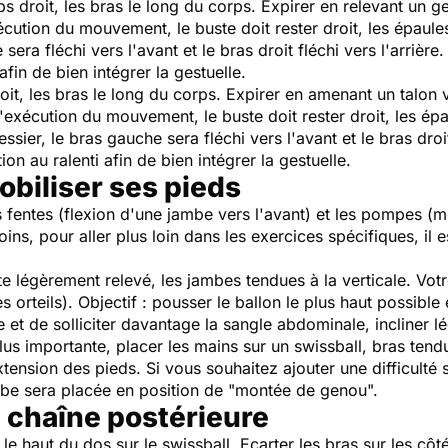
ps droit, les bras le long du corps. Expirer en relevant un 
cution du mouvement, le buste doit rester droit, les épaules
sera fléchi vers l'avant et le bras droit fléchi vers l'arrièr
fin de bien intégrer la gestuelle.
oit, les bras le long du corps. Expirer en amenant un talon 
xécution du mouvement, le buste doit rester droit, les épau
ssier, le bras gauche sera fléchi vers l'avant et le bras droit
on au ralenti afin de bien intégrer la gestuelle.
obiliser ses pieds
s fentes (flexion d'une jambe vers l'avant) et les pompes 
ns, pour aller plus loin dans les exercices spécifiques, il 
te légèrement relevé, les jambes tendues à la verticale. Votr
orteils). Objectif : pousser le ballon le plus haut possible
e et de solliciter davantage la sangle abdominale, incliner l
lus importante, placer les mains sur un swissball, bras tendu 
extension des pieds. Si vous souhaitez ajouter une difficult
mbe sera placée en position de "montée de genou".
 chaîne postérieure
le haut du dos sur le swissball. Ecarter les bras sur les côt