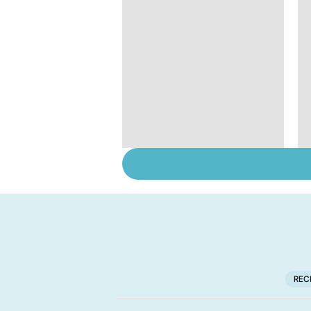
Embolie pulmonaire :
un caillot dans
l'artère pulmonaire
REC