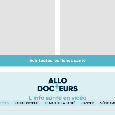
Voir toutes les fiches santé
Mediator® : les
Mediator® : le
cardiologues en
scandale sanitaire
première ligne
ETTES
RAPPEL PRODUIT
LE MAG DE LA SANTÉ
CANCER
MÉDICAM