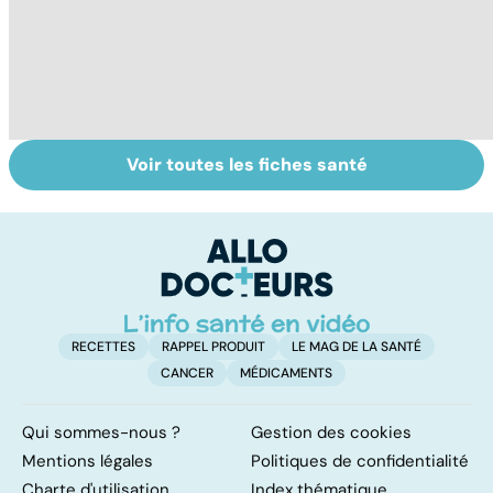
Voir toutes les fiches santé
Burn-out :
Vivre après un
St
l'épuisement
cancer
ac
professionnel
M
tr
RECETTES
RAPPEL PRODUIT
LE MAG DE LA SANTÉ
CANCER
MÉDICAMENTS
Qui sommes-nous ?
Gestion des cookies
Mentions légales
Politiques de confidentialité
Charte d'utilisation
Index thématique