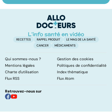
Comment tenir
Grand froid : nos
P
ses bonnes
conseils
en
résolutions
u
n
RECETTES
RAPPEL PRODUIT
LE MAG DE LA SANTÉ
CANCER
MÉDICAMENTS
Qui sommes-nous ?
Gestion des cookies
Mentions légales
Politiques de confidentialité
Charte d'utilisation
Index thématique
Flux RSS
Flux Atom
Retrouvez-nous sur