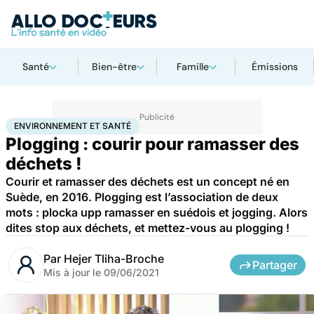
Santé
Bien-être
Famille
Émissions
Accueil
Bien-être
Environnement et santé
ENVIRONNEMENT ET SANTÉ
Plogging : courir pour ramasser des
déchets !
Courir et ramasser des déchets est un concept né en
Suède, en 2016. Plogging est l’association de deux
mots : plocka upp ramasser en suédois et jogging. Alors
dites stop aux déchets, et mettez-vous au plogging !
Par
Hejer Tliha-Broche
Partager
Mis à jour le
09/06/2021