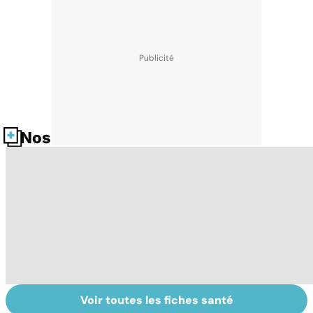
Nos fiches santé
Voir toutes les fiches santé
Dérèglement
Tout savoir sur
I