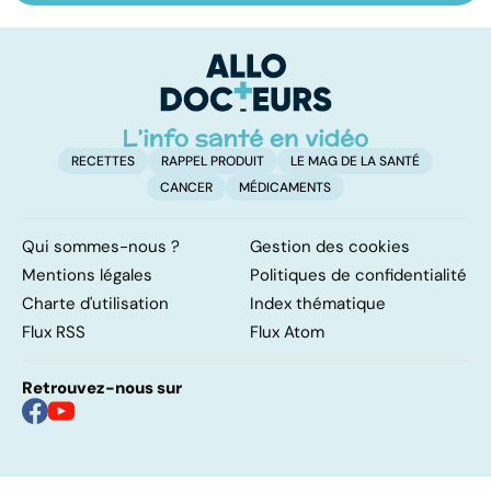
hormonal : et si
les infections
a
c'était les
pulmonaires
fa
surrénales ?
d'
RECETTES
RAPPEL PRODUIT
LE MAG DE LA SANTÉ
CANCER
MÉDICAMENTS
Qui sommes-nous ?
Gestion des cookies
Mentions légales
Politiques de confidentialité
Charte d'utilisation
Index thématique
Flux RSS
Flux Atom
Retrouvez-nous sur