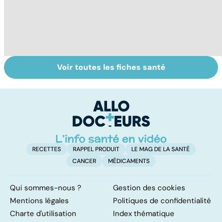
Voir toutes les fiches santé
Alimentation :
Mediator® : le
TM
nos assiettes
début d'une
d
sont-elles
enquête
ré
toxiques ?
RECETTES
RAPPEL PRODUIT
LE MAG DE LA SANTÉ
CANCER
MÉDICAMENTS
Qui sommes-nous ?
Gestion des cookies
Mentions légales
Politiques de confidentialité
Charte d'utilisation
Index thématique