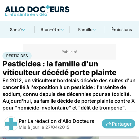
Santé
Bien-être
Famille
Émissions
Accueil
Santé
Société
Justice
Pesticides
PESTICIDES
Pesticides : la famille d'un
viticulteur décédé porte plainte
En 2012, un viticulteur bordelais décède des suites d'un
cancer lié à l'exposition à un pesticide : l'arsénite de
sodium, connu depuis des décennies pour sa toxicité.
Aujourd'hui, sa famille décide de porter plainte contre X
pour "homicide involontaire" et "délit de tromperie".
Par
La rédaction d'Allo Docteurs
Partager
Mis à jour le
27/04/2015