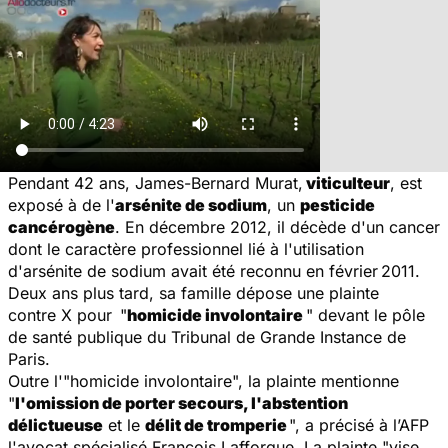
Pendant 42 ans, James-Bernard Murat,
viticulteur
, est
exposé à de l'
arsénite de sodium
, un
pesticide
cancérogène
. En décembre 2012, il décède d'un cancer
dont le caractère professionnel lié à l'utilisation
d'arsénite de sodium avait été reconnu en février 2011.
Deux ans plus tard, sa famille dépose une plainte
contre X pour "
homicide involontaire
" devant le pôle
de santé publique du Tribunal de Grande Instance de
Paris.
Outre l'"homicide involontaire", la plainte mentionne
"
l'omission de porter secours, l'abstention
délictueuse
et le
délit de tromperie
", a précisé à l’AFP
l'avocat spécialisé François Lafforgue. La plainte "vise