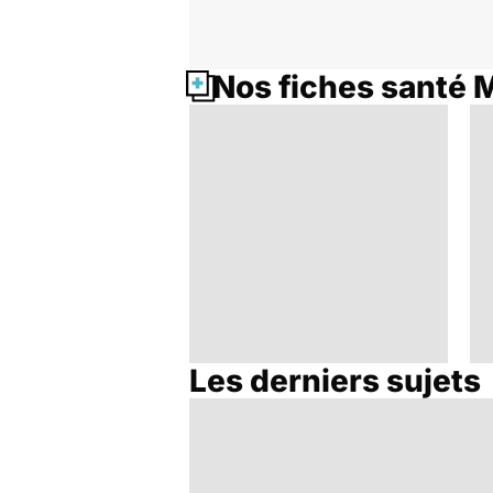
Nos fiches santé 
Les derniers sujets
TMS, la douleur du
geste répétitif