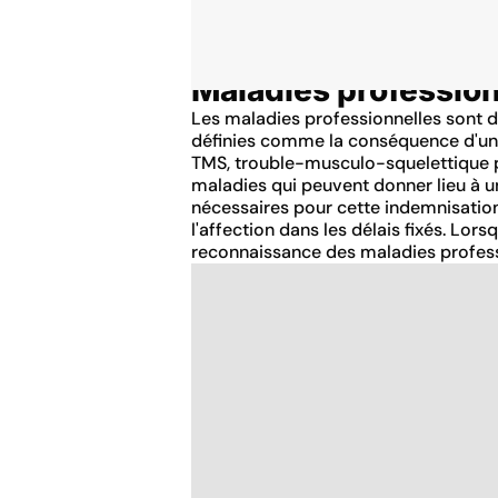
Maladies profession
Accueil
Thématiques
Les maladies professionnelles sont des 
définies comme la conséquence d'une 
TMS, trouble-musculo-squelettique peu
maladies qui peuvent donner lieu à u
nécessaires pour cette indemnisation 
l'affection dans les délais fixés. Lo
reconnaissance des maladies profess