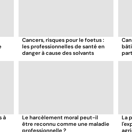
Cancers, risques pour le foetus :
Canc
e
les professionnelles de santé en
bât
danger à cause des solvants
par
s à
Le harcèlement moral peut-il
La p
être reconnu comme une maladie
l'ex
professionnelle ?
agr