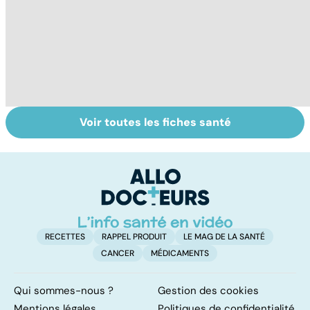
Voir toutes les fiches santé
TMS, la douleur
Pesticides :
To
du geste
retour au bio ?
le
répétitif
p
RECETTES
RAPPEL PRODUIT
LE MAG DE LA SANTÉ
CANCER
MÉDICAMENTS
Qui sommes-nous ?
Gestion des cookies
Mentions légales
Politiques de confidentialité