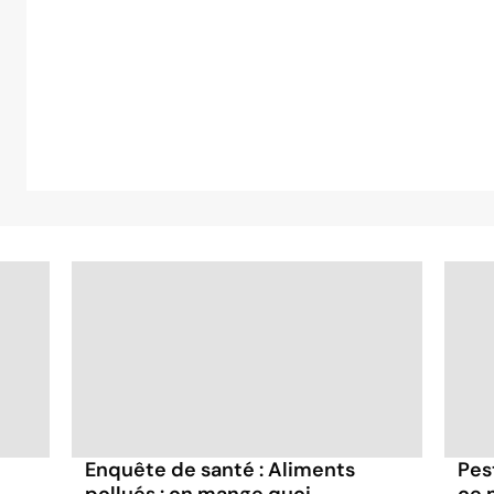
Enquête de santé : Aliments
Pes
pollués : on mange quoi
ce 