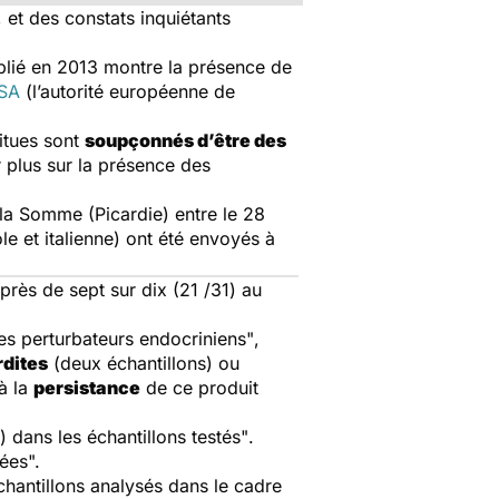
 et des constats inquiétants
blié en 2013 montre la présence de
SA
(l’autorité européenne de
itues sont
soupçonnés d’être des
 plus sur la présence des
la Somme (Picardie) entre le 28
le et italienne) ont été envoyés à
 près de sept sur dix (21 /31) au
es perturbateurs endocriniens"
,
rdites
(deux échantillons) ou
à la
persistance
de ce produit
ans les échantillons testés"
.
́es".
hantillons analysés dans le cadre