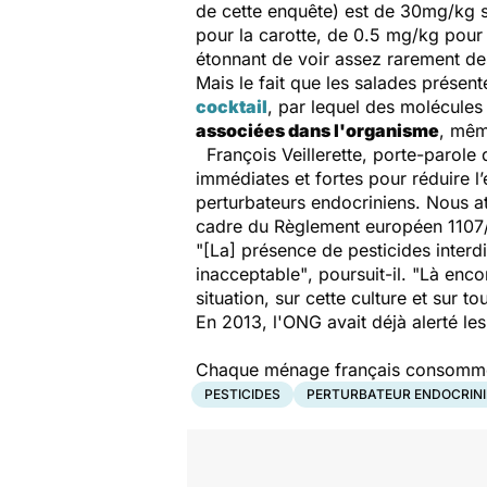
de cette enquête) est de 30mg/kg s
pour la carotte, de 0.5 mg/kg pour 
étonnant de voir assez rarement d
Mais le fait que les salades présent
cocktail
, par lequel des molécule
associées dans l'organisme
, mêm
François Veillerette, porte-parole 
immédiates et fortes pour réduire l
perturbateurs endocriniens. Nous att
cadre du Règlement européen 1107/2
"[La] présence de pesticides interd
inacceptable"
, poursuit-il.
"Là enco
situation, sur cette culture et sur to
En 2013, l'ONG avait déjà alerté les
Chaque ménage français consommera
PESTICIDES
PERTURBATEUR ENDOCRINI