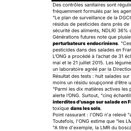
Des contrôles sanitaires sont régul
fréquemment formulés par les agen
"Le plan de surveillance de la DG
résidus de pesticides dans près de 
sécurité des aliments, NDLR)
36% d
Générations futures note que plusi
perturbateurs
endocriniens
. "Ce
pesticides dans des salades en Fran
L’ONG a procédé à l’achat de 31 éc
mai et le 21 juillet 2015. Les légum
un laboratoire agréé par la Directio
Résultat des tests : huit salades su
moins un résidu soupçonné d’être u
"Parmi les dix matières actives les
alerte l’ONG. Surtout,
"cinq échanti
interdites d’usage sur salade en 
toxique
dans les sols
.
Point rassurant : l'ONG n'a relevé
"
Toutefois, l'ONG estime que
"les L
"A titre d'exemple, la LMR du bosca