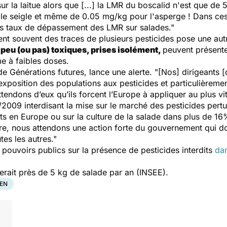
ur la laitue alors que [...] la LMR du boscalid n'est que d
le seigle et même de 0.05 mg/kg pour l'asperge ! Dans ces c
es taux de dépassement des LMR sur salades."
ent souvent des traces de plusieurs pesticides pose une autre
s
peu (ou pas) toxiques, prises isolément,
peuvent présente
e à faibles doses.
de Générations futures, lance une alerte.
"[Nos] dirigeants 
’exposition des populations aux pesticides et particulièreme
endons d’eux qu’ils forcent l’Europe à appliquer au plus vit
009 interdisant la mise sur le marché des pesticides pertu
its en Europe ou sur la culture de la salade dans plus de 16
re, nous attendons une action forte du gouvernement qui doi
utes les autres."
 pouvoirs publics sur la présence de pesticides interdits
dan
it près de 5 kg de salade par an (INSEE).
EN