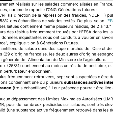
ièrement réalisés sur les salades commercialisées en France,
ces, comme le rappelle l’ONG Générations futures
:
CCRF
(la direction de la répression des fraudes, NDLR )
pu
58% des échantillons de salades testés. De plus, selon l’
EF
es laitues contiennent même plusieurs résidus, de 2 à 13."
eurs des résidus fréquemment trouvés par l’EFSA dans les la
s données inquiétantes nous ont conduits à vouloir en savoir
ce", explique-t-on à Générations Futures.
hantillons de salade dans des supermarchés de l’Oise et de 
es (29 d'origine française, les deux autres d'origine espagno
n générale de l’Alimentation du Ministère de l’agriculture.
r dix (25/31) contiennent au moins un résidu de pesticide, et
n perturbateur endocrinien.
 plus fréquemment retrouvées, sept sont suspectées d’être d
llons contiennent une ou plusieurs
substances actives inte
France
(trois échantillons)."
Leur présence pourrait être liée 
aucun dépassement des Limites Maximales Autorisées (LMR) d
MR, pour de nombreux pesticides sur salades, sont très éleve
lid (une substance active fréquemment retrouvé dans les éc