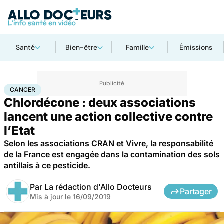
Santé
Bien-être
Famille
Émissions
Accueil
Santé
Maladies
Cancer
Cancer
CANCER
Chlordécone : deux associations
lancent une action collective contre
l’Etat
Selon les associations CRAN et Vivre, la responsabilité
de la France est engagée dans la contamination des sols
antillais à ce pesticide.
Par
La rédaction d'Allo Docteurs
Partager
Mis à jour le
16/09/2019