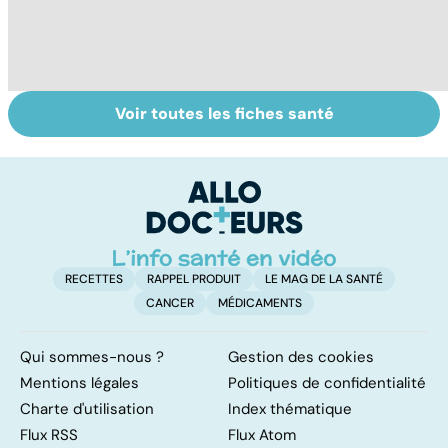
Voir toutes les fiches santé
HPV : tout savoir
Cancer : la
C
sur les
fatigue avant
c
papillomavirus
tout
et
RECETTES
RAPPEL PRODUIT
LE MAG DE LA SANTÉ
CANCER
MÉDICAMENTS
Qui sommes-nous ?
Gestion des cookies
Mentions légales
Politiques de confidentialité
Charte d'utilisation
Index thématique
Flux RSS
Flux Atom