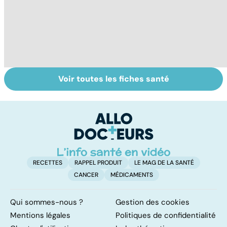
Voir toutes les fiches santé
Le sinus
Hirsutisme, une
Ca
pilonidal, un
pilosité taboue
p
kyste douloureux
c
lâ
RECETTES
RAPPEL PRODUIT
LE MAG DE LA SANTÉ
CANCER
MÉDICAMENTS
Qui sommes-nous ?
Gestion des cookies
Mentions légales
Politiques de confidentialité