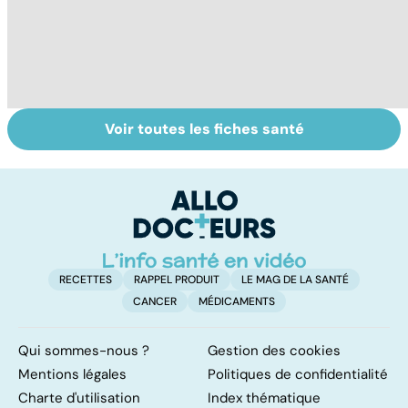
Voir toutes les fiches santé
Femmes :
Bien vivre la
Gy
comment
ménopause
po
jouissez-vous ?
RECETTES
RAPPEL PRODUIT
LE MAG DE LA SANTÉ
CANCER
MÉDICAMENTS
Qui sommes-nous ?
Gestion des cookies
Mentions légales
Politiques de confidentialité
Charte d'utilisation
Index thématique