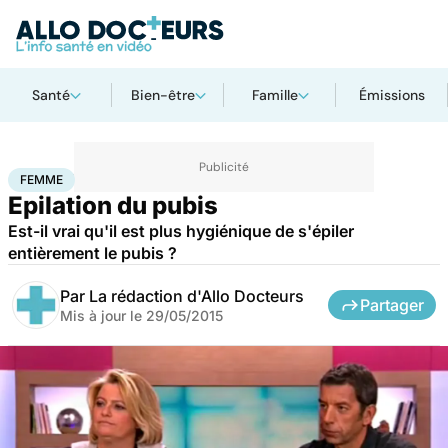
Santé
Bien-être
Famille
Émissions
Accueil
Bien-être
Sexo
Femme
FEMME
Epilation du pubis
Est-il vrai qu'il est plus hygiénique de s'épiler
entièrement le pubis ?
Par
La rédaction d'Allo Docteurs
Partager
Mis à jour le
29/05/2015