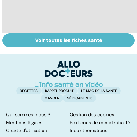
Voir toutes les fiches santé
Comment tenir
Les méthodes
Le
ses bonnes
qui fonctionnent
po
résolutions
vraiment pour
la
arrêter de fumer
!
RECETTES
RAPPEL PRODUIT
LE MAG DE LA SANTÉ
CANCER
MÉDICAMENTS
Qui sommes-nous ?
Gestion des cookies
Mentions légales
Politiques de confidentialité
Charte d'utilisation
Index thématique