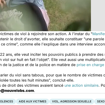
ictimes de viol à rejoindre son action. A l'instar du "
Manife
nir le droit d'avorter, elle souhaite constituer "une parole c
r ce crime", comme elle l'explique dans une interview acco
22 ans, elle veut inciter les pouvoirs publics à prendre des
n viol sur huit en fait l'objet". Elle veut aussi une multipli
on de la justice et de la police en matière de
prise en charge
arler du viol sans tabous, pour que le nombre de victimes di
lée toutes les huit minutes", conclut-elle.
s de droit des victimes avaient lancé
une action similaire
. Po
te@nouvelobs.com
.
IOLENCES
AIDE AUX VICTIMES
VIOL, AGRESSION SEXUELLE
SEXO