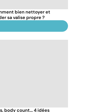
ment bien nettoyer et
der sa valise propre ?
, body count... 4 idées