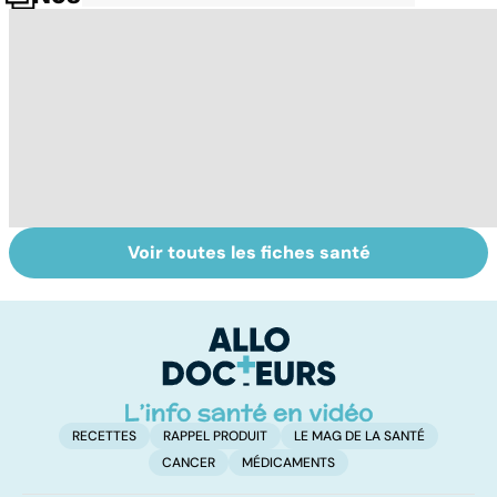
Voir toutes les fiches santé
Grand froid : nos
Perturbateurs
Po
conseils
endocriniens :
le
une menace pour
de
notre santé
RECETTES
RAPPEL PRODUIT
LE MAG DE LA SANTÉ
CANCER
MÉDICAMENTS