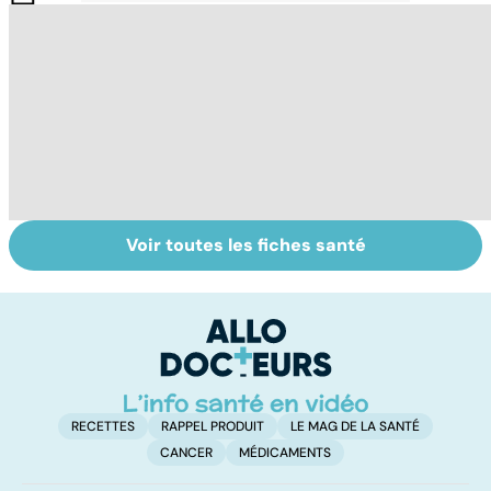
Voir toutes les fiches santé
Alimentation :
Les féculents, un
Al
mangeons-nous
carburant
bi
trop de
indispensable
m
protéines ?
pour l'organisme
RECETTES
RAPPEL PRODUIT
LE MAG DE LA SANTÉ
CANCER
MÉDICAMENTS