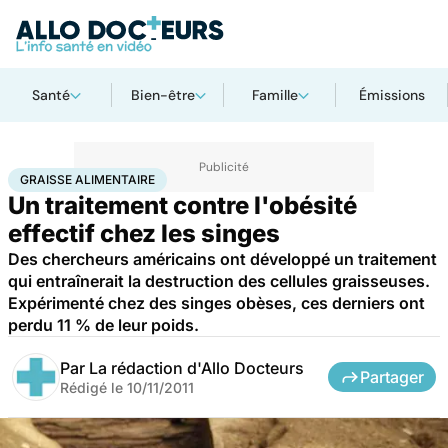
Santé
Bien-être
Famille
Émissions
Accueil
Santé
Maladies
Graisse alimentaire
GRAISSE ALIMENTAIRE
Un traitement contre l'obésité
effectif chez les singes
Des chercheurs américains ont développé un traitement
qui entraînerait la destruction des cellules graisseuses.
Expérimenté chez des singes obèses, ces derniers ont
perdu 11 % de leur poids.
Par
La rédaction d'Allo Docteurs
Partager
Rédigé le
10/11/2011