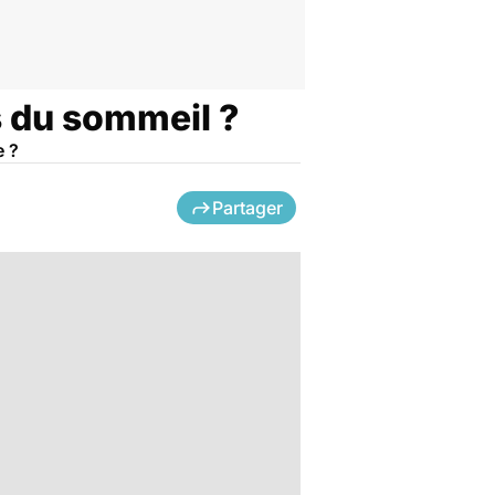
s du sommeil ?
e ?
Partager