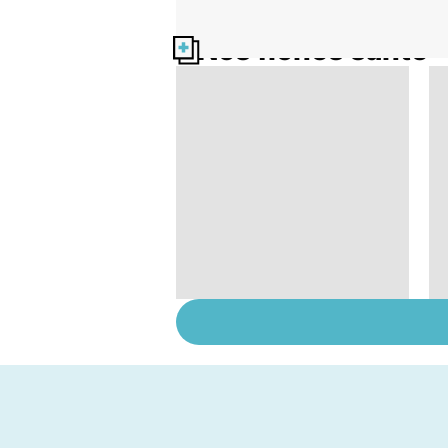
Nos fiches santé
Le TDAH, un trouble
de l'attention avec
ou sans hyperactivité