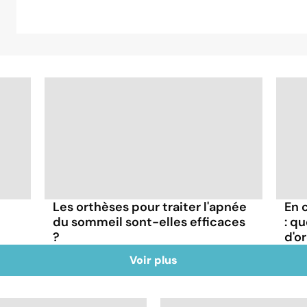
Les orthèses pour traiter l'apnée
En 
du sommeil sont-elles efficaces
: q
?
d'or
Voir plus