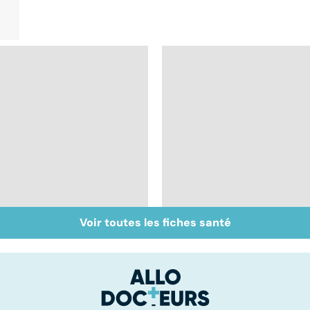
Voir toutes les fiches santé
Accident vasculaire
Trisomie 21 : du
cérébral : l'enfant
dépistage à la prise
également touché
en charge