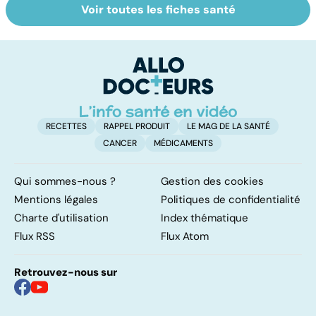
Voir toutes les fiches santé
Exostose
Le tramadol, un
La
osseuse : des
médicament à
s
bosses sous la
risque
d
peau
RECETTES
RAPPEL PRODUIT
LE MAG DE LA SANTÉ
CANCER
MÉDICAMENTS
Qui sommes-nous ?
Gestion des cookies
Mentions légales
Politiques de confidentialité
Charte d'utilisation
Index thématique
Flux RSS
Flux Atom
Retrouvez-nous sur