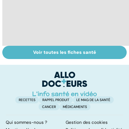
Voir toutes les fiches santé
Suicide : prévenir
Comment tenir
BP
le passage à
ses bonnes
b
l'acte
résolutions
f
RECETTES
RAPPEL PRODUIT
LE MAG DE LA SANTÉ
CANCER
MÉDICAMENTS
Qui sommes-nous ?
Gestion des cookies