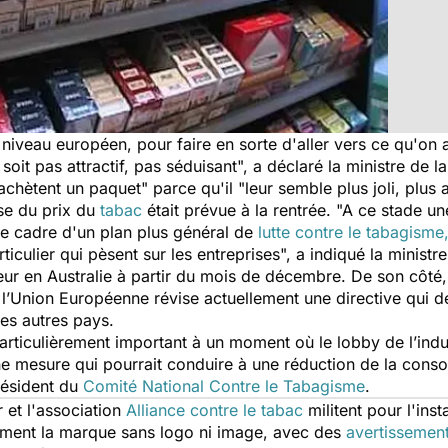
u niveau européen, pour faire en sorte d'aller vers ce qu'on 
oit pas attractif, pas séduisant", a déclaré la ministre de l
achètent un paquet" parce qu'il "leur semble plus joli, plus 
se du prix du
tabac
était prévue à la rentrée. "A ce stade un
le cadre d'un plan plus général de
lutte contre le tabagisme
ticulier qui pèsent sur les entreprises", a indiqué la ministre
eur en Australie à partir du mois de décembre. De son côt
t l’Union Européenne révise actuellement une directive qui d
es autres pays.
articulièrement important à un moment où le lobby de l’indus
 mesure qui pourrait conduire à une réduction de la conso
président du
Comité National Contre le Tabagisme
.
 et l'association
Alliance contre le tabac
militent pour l'ins
ement la marque sans logo ni image, avec des
avertissement