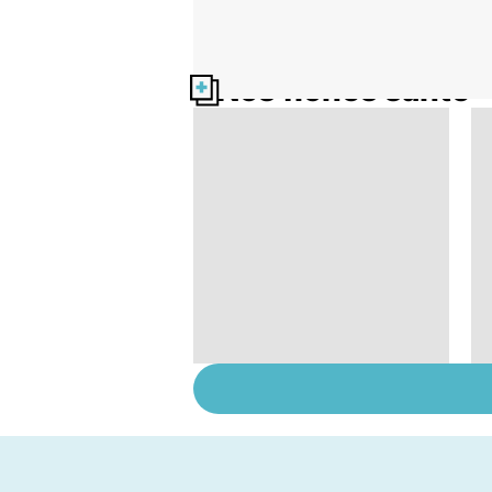
Nos fiches santé
Suicide : prévenir le
passage à l'acte