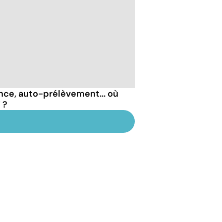
nce, auto-prélèvement... où
 ?