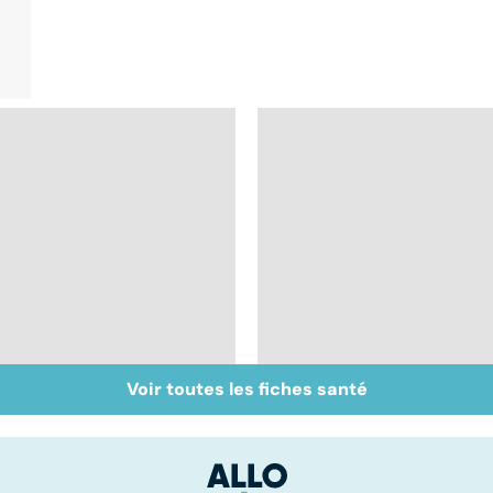
Voir toutes les fiches santé
Comment tenir ses
BPCO, la bronchite d
bonnes résolutions
fumeur