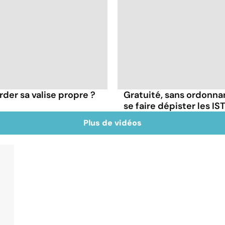
der sa valise propre ?
Gratuité, sans ordonna
se faire dépister les IST
Plus de vidéos