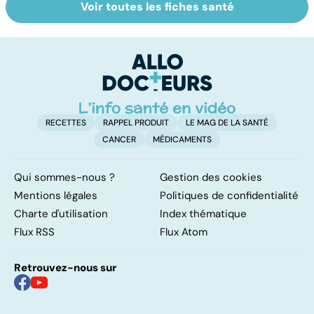
Voir toutes les fiches santé
Femmes :
Violences
Bi
comment
sexuelles :
m
jouissez-vous ?
comment s'en
remettre ?
RECETTES
RAPPEL PRODUIT
LE MAG DE LA SANTÉ
CANCER
MÉDICAMENTS
Qui sommes-nous ?
Gestion des cookies
Mentions légales
Politiques de confidentialité
Charte d'utilisation
Index thématique
Flux RSS
Flux Atom
Retrouvez-nous sur