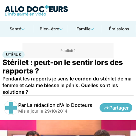
Santé
Bien-être
Famille
Émissions
Accueil
Bien-être
Sexo
Utérus
UTÉRUS
Stérilet : peut-on le sentir lors des
rapports ?
Pendant les rapports je sens le cordon du stérilet de ma
femme et cela me blesse le pénis. Quelles sont les
solutions ?
Par
La rédaction d'Allo Docteurs
Partager
Mis à jour le
29/10/2014