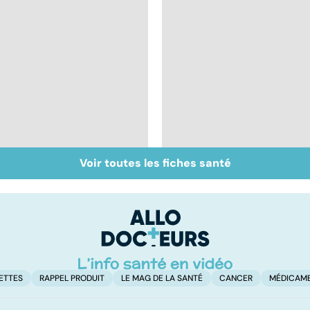
Voir toutes les fiches santé
Femmes : comment
Bien vivre la
jouissez-vous ?
ménopause
ETTES
RAPPEL PRODUIT
LE MAG DE LA SANTÉ
CANCER
MÉDICAM