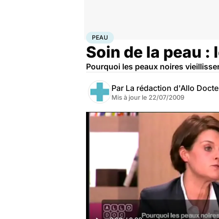
Accueil
Santé
Maladies
Peau
PEAU
Soin de la peau : 
Pourquoi les peaux noires vieilliss
Par
La rédaction d'Allo Doct
Mis à jour le
22/07/2009