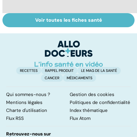
Voir toutes les fiches santé
Légionellose, une
Tout savoir sur
S
infection
les maux du froid
do
pulmonaire
b
parfois mortelle
su
RECETTES
RAPPEL PRODUIT
LE MAG DE LA SANTÉ
CANCER
MÉDICAMENTS
Qui sommes-nous ?
Gestion des cookies
Mentions légales
Politiques de confidentialité
Charte d'utilisation
Index thématique
Flux RSS
Flux Atom
Retrouvez-nous sur